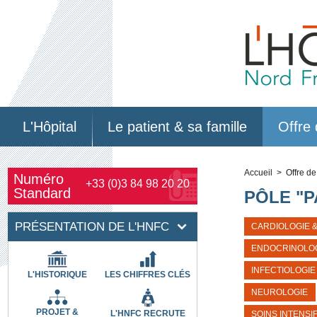
L'Hôpital
Le patient & sa famille
Offre 
Accueil
> Offre de
Numéro
+33 (0)3 84 98 20 20
Standard
PÔLE "
PRÉSENTATION DE L'HNFC
CARDIOLOGIE 
ENDOCRINOLOG
INFECTIOLOGIE
L'HISTORIQUE
LES CHIFFRES CLÉS
NEUROLOGIE
PROJET &
L'HNFC RECRUTE
SOINS INTENSI