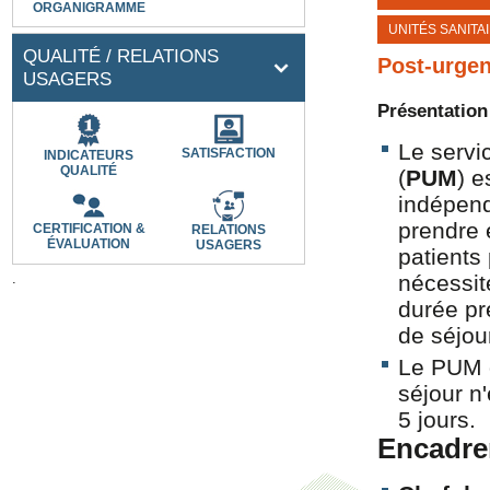
ORGANIGRAMME
UNITÉS SANITA
QUALITÉ / RELATIONS
Post-urge
USAGERS
Présentation
Le servi
SATISFACTION
INDICATEURS
QUALITÉ
(
PUM
) e
indépend
prendre 
CERTIFICATION &
RELATIONS
ÉVALUATION
USAGERS
patients
.
nécessit
durée p
de séjour
Le PUM d
séjour n
5 jours.
Encadre