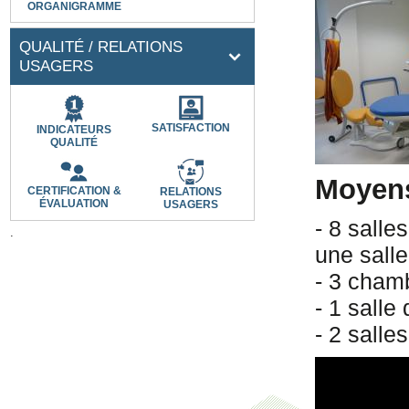
ORGANIGRAMME
QUALITÉ / RELATIONS
USAGERS
SATISFACTION
INDICATEURS
QUALITÉ
Moyens 
CERTIFICATION &
RELATIONS
ÉVALUATION
USAGERS
- 8 salle
.
une sall
- 3 chamb
- 1 salle
- 2 salle