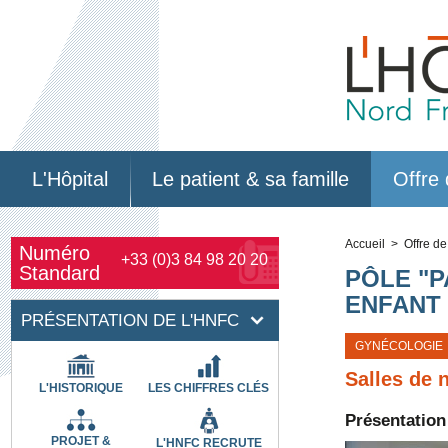
L'Hôpital
Le patient & sa famille
Offre 
Accueil
> Offre de
Numéro
+33 (0)3 84 98 20 20
Standard
PÔLE "P
ENFANT
PRÉSENTATION DE L'HNFC
GYNÉCOLOGIE
Salles de 
L'HISTORIQUE
LES CHIFFRES CLÉS
Présentation
PROJET &
L'HNFC RECRUTE