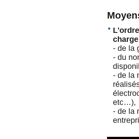
Moyens 
L'ordre
charge
- de la
- du no
disponi
- de la
réalisé
électro
etc…),
- de la
entrepr