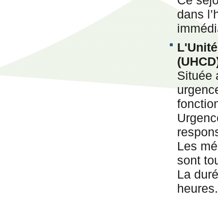
Ce séjo
dans l’h
immédi
L'Unité
(UHCD
Située
urgence
fonctio
Urgence
respons
Les méd
sont to
La duré
heures.