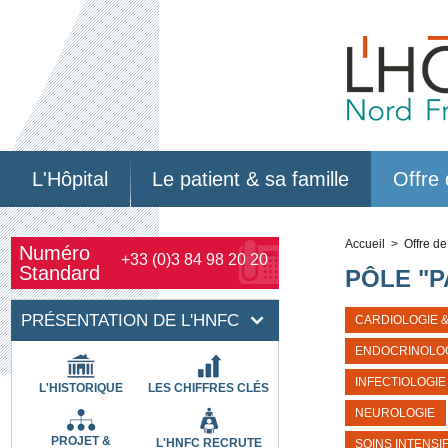
L'Hôpital
Le patient & sa famille
Offre 
Accueil
> Offre de
Numéro
+33 (0)3 84 98 20 20
Standard
PÔLE "
PRÉSENTATION DE L'HNFC
CARDIOLOGIE 
ENDOCRINOLOG
INFECTIOLOGIE
L'HISTORIQUE
LES CHIFFRES CLÉS
NEUROLOGIE
PROJET &
L'HNFC RECRUTE
SOINS INTENSI