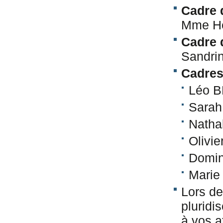
Cadre 
Mme H
Cadre 
Sandri
Cadres
Léo 
Sara
Natha
​Oliv
Domin
Marie
Lors de
pluridi
à vos a