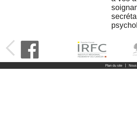
soignan
secréta
psychol
Plan du site
Nous 