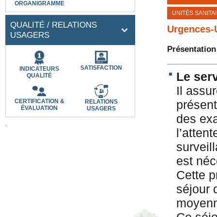
ORGANIGRAMME
UNITÉS SANITA
QUALITÉ / RELATIONS
Urgences
USAGERS
Présentation
SATISFACTION
INDICATEURS
Le ser
QUALITÉ
Il assu
CERTIFICATION &
présent
RELATIONS
ÉVALUATION
USAGERS
des exa
.
l’atten
surveil
est néc
Cette p
séjour 
moyenn