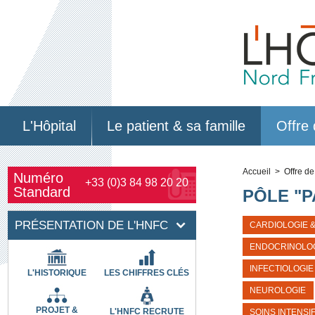
L'Hôpital
Le patient & sa famille
Offre 
Accueil
> Offre de
Numéro
+33 (0)3 84 98 20 20
Standard
PÔLE "
PRÉSENTATION DE L'HNFC
CARDIOLOGIE 
ENDOCRINOLOG
INFECTIOLOGIE
L'HISTORIQUE
LES CHIFFRES CLÉS
NEUROLOGIE
PROJET &
L'HNFC RECRUTE
SOINS INTENSI