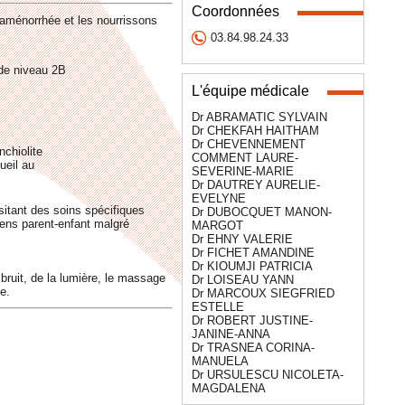
Coordonnées
’aménorrhée et les nourrissons
03.84.98.24.33
 de niveau 2B
L'équipe médicale
Dr ABRAMATIC SYLVAIN
Dr CHEKFAH HAITHAM
Dr CHEVENNEMENT
nchiolite
COMMENT LAURE-
ueil au
SEVERINE-MARIE
Dr DAUTREY AURELIE-
EVELYNE
itant des soins spécifiques
Dr DUBOCQUET MANON-
iens parent-enfant malgré
MARGOT
Dr EHNY VALERIE
Dr FICHET AMANDINE
Dr KIOUMJI PATRICIA
 bruit, de la lumière, le massage
Dr LOISEAU YANN
e.
Dr MARCOUX SIEGFRIED
ESTELLE
Dr ROBERT JUSTINE-
JANINE-ANNA
Dr TRASNEA CORINA-
MANUELA
Dr URSULESCU NICOLETA-
MAGDALENA