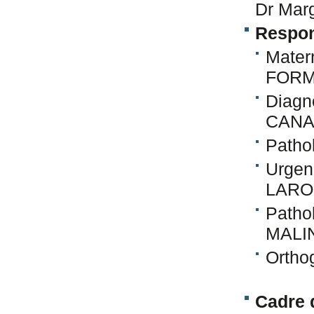
Dr Ma
Respon
Matern
FOR
Diagno
CANA
Patho
Urgen
LAR
Pathol
MALI
Ortho
Cadre 