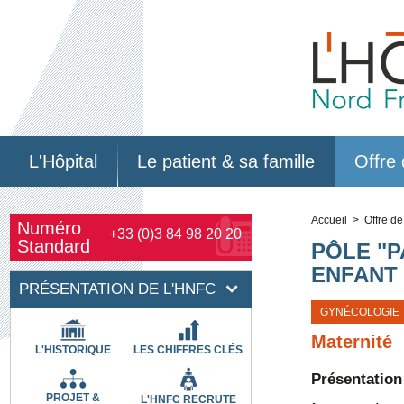
L'Hôpital
Le patient & sa famille
Offre 
Accueil
> Offre de
Numéro
+33 (0)3 84 98 20 20
Standard
PÔLE "P
ENFANT
PRÉSENTATION DE L'HNFC
GYNÉCOLOGIE
Maternité
L'HISTORIQUE
LES CHIFFRES CLÉS
Présentation
PROJET &
L'HNFC RECRUTE