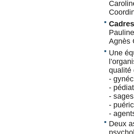
Caroli
Coordin
Cadre
Paulin
Agnès
Une équ
l'organi
qualité
- gynéc
- pédiat
- sage
- puéric
- agent
Deux as
psychol