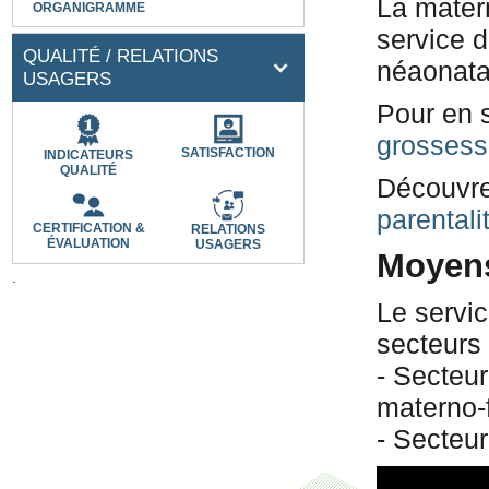
La matern
ORGANIGRAMME
service d
QUALITÉ / RELATIONS
néaonata
USAGERS
Pour en s
grosses
SATISFACTION
INDICATEURS
QUALITÉ
Découvre
parentali
CERTIFICATION &
RELATIONS
ÉVALUATION
USAGERS
Moyens 
.
Le servic
secteurs 
- Secteur
materno-f
- Secteur 