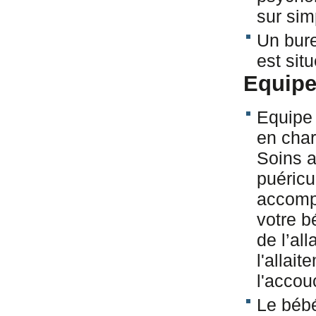
sur si
Un bure
est situ
Equipe
Equipe 
en cha
Soins 
puéricu
accompa
votre 
de l’al
l'allai
l'acco
Le béb