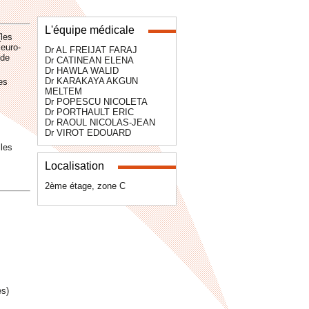
L'équipe médicale
(les
leuro-
Dr AL FREIJAT FARAJ
 de
Dr CATINEAN ELENA
Dr HAWLA WALID
Dr KARAKAYA AKGUN
es
MELTEM
Dr POPESCU NICOLETA
Dr PORTHAULT ERIC
Dr RAOUL NICOLAS-JEAN
Dr VIROT EDOUARD
lles
Localisation
2ème étage, zone C
es)