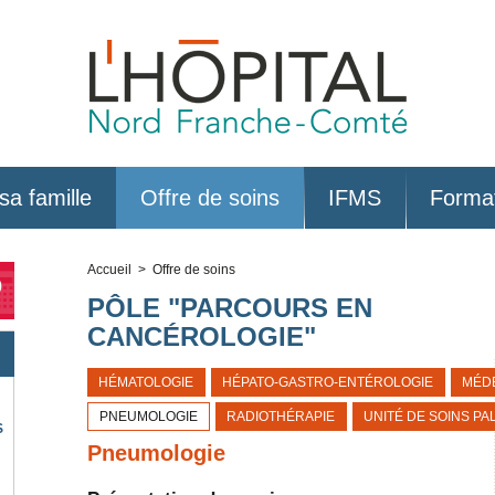
sa famille
Offre de soins
IFMS
Forma
Accueil
> Offre de soins
0
PÔLE "PARCOURS EN
CANCÉROLOGIE"
HÉMATOLOGIE
HÉPATO-GASTRO-ENTÉROLOGIE
MÉD
PNEUMOLOGIE
RADIOTHÉRAPIE
UNITÉ DE SOINS PAL
S
Pneumologie