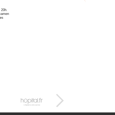
s 20h.
examen
les