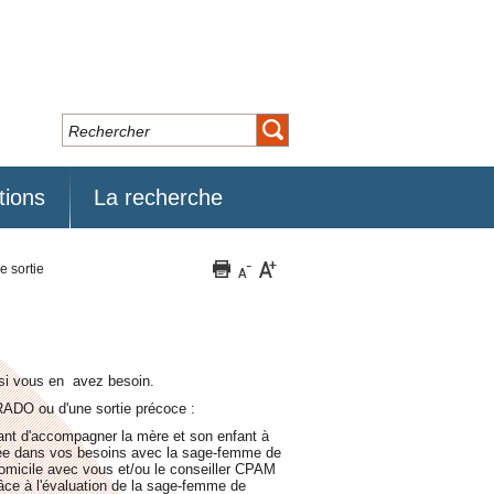
tions
La recherche
 sortie
e si vous en avez besoin.
PRADO ou d'une sortie précoce :
tant d'accompagner la mère et son enfant à
aluée dans vos besoins avec la sage-femme de
domicile avec vous et/ou le conseiller CPAM
râce à l'évaluation de la sage-femme de