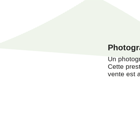
Photogr
Un photog
Cette prest
vente est 