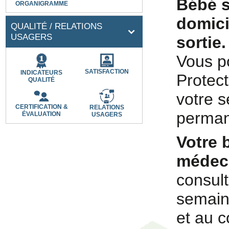
Bébé s
ORGANIGRAMME
domici
QUALITÉ / RELATIONS
USAGERS
sortie.
Vous p
SATISFACTION
INDICATEURS
Protect
QUALITÉ
votre s
CERTIFICATION &
RELATIONS
perman
ÉVALUATION
USAGERS
Votre 
médeci
consult
semaine
et au 