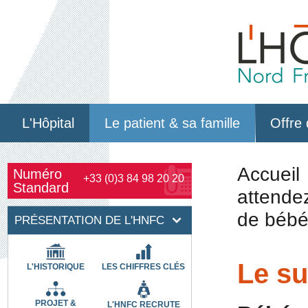
L'Hôpital
Le patient & sa famille
Offre 
Accueil
Numéro
+33 (0)3 84 98 20 20
Standard
attende
de béb
PRÉSENTATION DE L'HNFC
Le su
L'HISTORIQUE
LES CHIFFRES CLÉS
PROJET &
L'HNFC RECRUTE