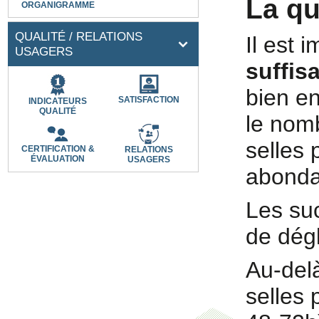
La qu
ORGANIGRAMME
QUALITÉ / RELATIONS
Il est 
USAGERS
suffis
bien ent
SATISFACTION
INDICATEURS
QUALITÉ
le nom
selles 
CERTIFICATION &
RELATIONS
ÉVALUATION
USAGERS
abond
Les su
de dégl
Au-del
selles 