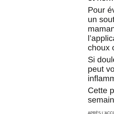
Pour év
un sou
mamans
l’appli
choux 
Si dou
peut vo
inflamm
Cette p
semain
APRÈS L'ACCO