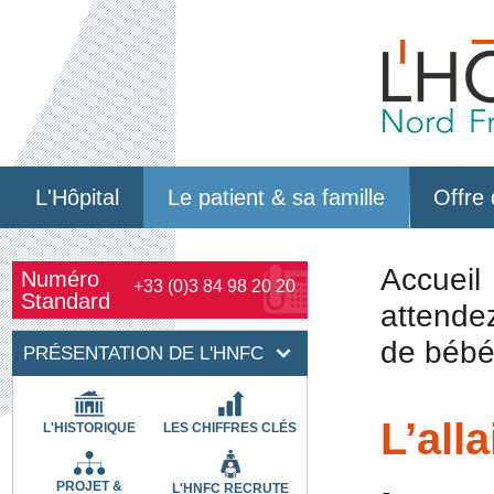
L'Hôpital
Le patient & sa famille
Offre 
Accueil
Numéro
+33 (0)3 84 98 20 20
Standard
attende
de béb
PRÉSENTATION DE L'HNFC
L’all
L'HISTORIQUE
LES CHIFFRES CLÉS
PROJET &
L'HNFC RECRUTE