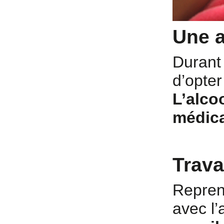
Une a
Durant 
d’opter
L’alco
médica
Travai
Reprend
avec l’