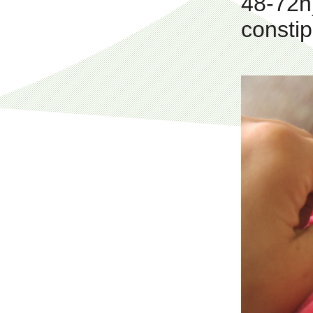
48-72h)
constip