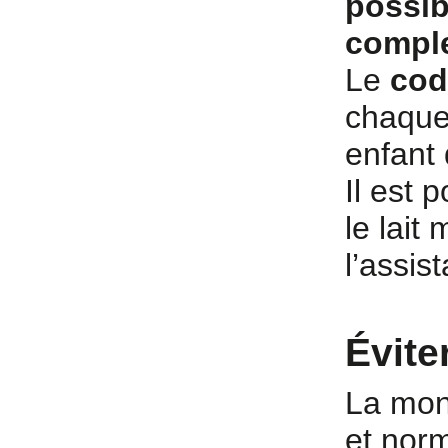
possib
comple
Le
cod
chaque 
enfant 
Il est 
le lait
l’assis
Évite
La mont
et nor