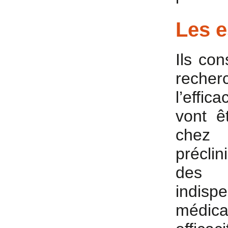
Les e
Ils co
recher
l’effic
vont ê
chez
précli
des 
indis
médica