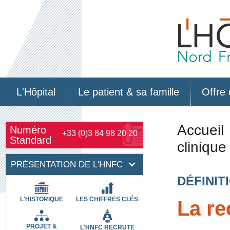
L'Hôpital
Le patient & sa famille
Offre 
Accueil
Numéro
+33 (0)3 84 98 20 20
Standard
clinique
PRÉSENTATION DE L'HNFC
DÉFINIT
L'HISTORIQUE
LES CHIFFRES CLÉS
La re
PROJET &
L'HNFC RECRUTE