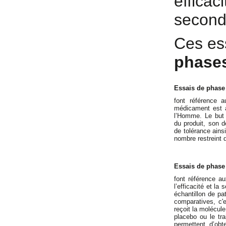
efficac
second
Ces ess
phase
Essais de phase
font référence 
médicament est a
l’Homme. Le but 
du produit, son d
de tolérance ainsi
nombre restreint d
Essais de phase
font référence a
l’efficacité et la
échantillon de p
comparatives, c'e
reçoit la molécule
placebo ou le tr
permettent d’obt