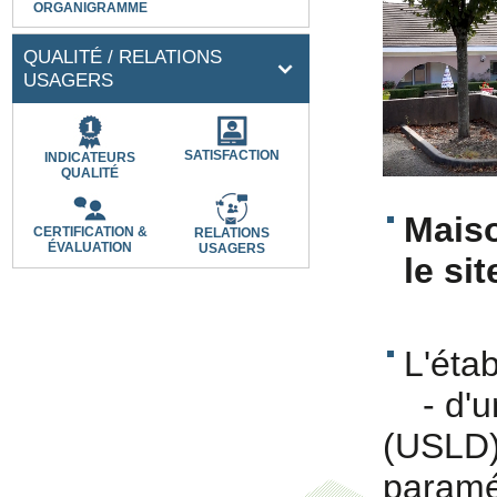
ORGANIGRAMME
QUALITÉ / RELATIONS
USAGERS
SATISFACTION
INDICATEURS
QUALITÉ
Maiso
CERTIFICATION &
RELATIONS
ÉVALUATION
USAGERS
le si
L'éta
- d'un
(USLD) 
paraméd