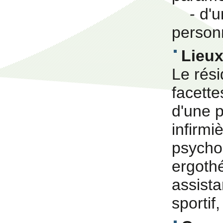
- d'un
person
Lieux
Le rési
facette
d'une 
infirmi
psycho
ergothé
assista
sportif