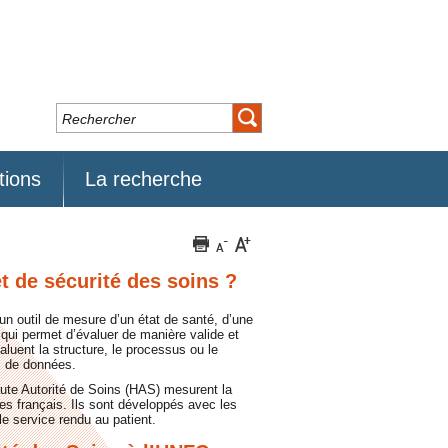
tions
La recherche
et de sécurité des soins ?
un outil de mesure d’un état de santé, d’une
qui permet d’évaluer de manière valide et
aluent la structure, le processus ou le
es de données.
aute Autorité de Soins (HAS) mesurent la
ues français. Ils sont développés avec les
le service rendu au patient.