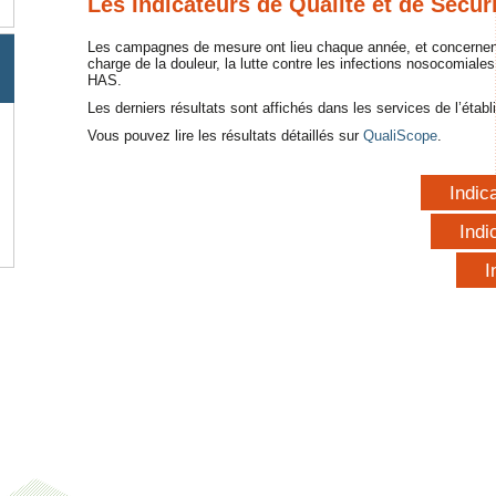
Les Indicateurs de Qualité et de Sécur
Les campagnes de mesure ont lieu chaque année, et concernent l
charge de la douleur, la lutte contre les infections nosocomiales
HAS.
Les derniers résultats sont affichés dans les services de l’étab
Vous pouvez lire les résultats détaillés sur
QualiScope
.
Indic
Indi
I