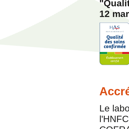
"Quali
12 mar
Accré
Le labo
l'HNFC