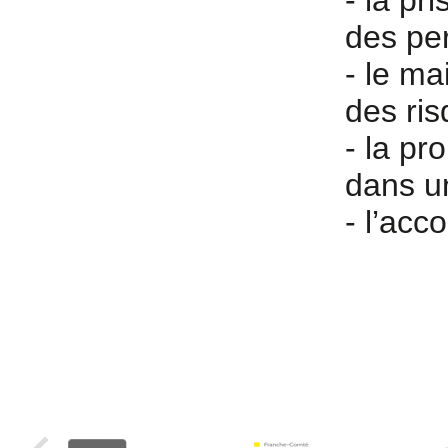
- la pr
des per
- le ma
des ris
- la pr
dans u
- l’acc