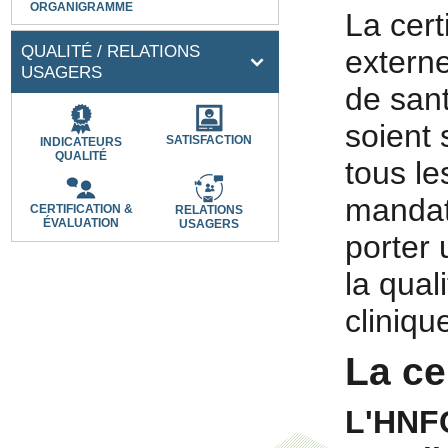
ORGANIGRAMME
La cert
QUALITÉ / RELATIONS
externe
USAGERS
de sant
soient 
SATISFACTION
INDICATEURS
QUALITÉ
tous le
mandaté
CERTIFICATION &
RELATIONS
ÉVALUATION
USAGERS
porter
la qual
cliniqu
La ce
L'HNFC