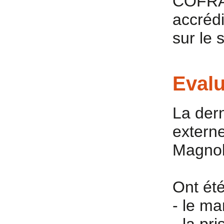
COFRAC
accrédi
sur le 
Eval
La dern
extern
Magnoli
Ont ét
- le ma