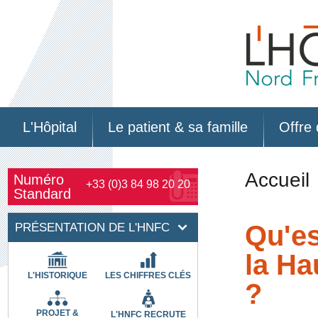
L'Hôpital
Le patient & sa famille
Offre 
Accueil
Numéro
+33 (0)3 84 98 20 20
Standard
PRÉSENTATION DE L'HNFC
Qu'es
la Ha
L'HISTORIQUE
LES CHIFFRES CLÉS
?
PROJET &
L'HNFC RECRUTE