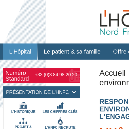
L'Hôpital
Le patient & sa famille
Offre 
Accueil
Numéro
+33 (0)3 84 98 20 20
Standard
environ
PRÉSENTATION DE L'HNFC
RESPON
ENVIRO
L'HISTORIQUE
LES CHIFFRES CLÉS
L'ENGA
PROJET &
L'HNFC RECRUTE