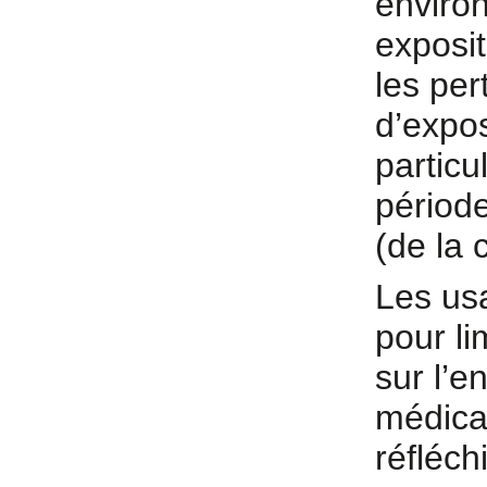
enviro
exposi
les per
d’expos
particu
période
(de la 
Les us
pour li
sur l’e
médica
réfléchi