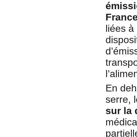
émissi
France
liées à
disposi
d’émiss
transpo
l’alime
En deh
serre, l
sur la 
médica
partiel