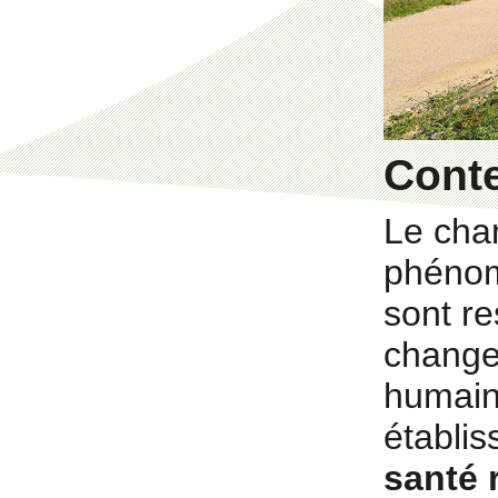
Cont
Le cha
phénom
sont r
change
humain
établi
santé 