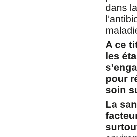
dans la
l’antib
maladi
A ce t
les ét
s’enga
pour r
soin s
La san
facteu
surtou