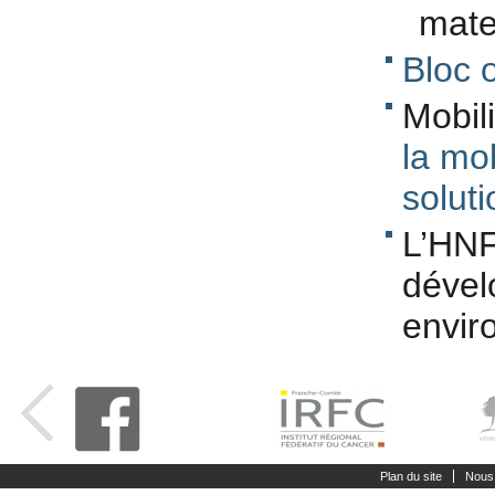
mate
Bloc 
Mobil
la mob
solut
L’HNF
dével
envir
Plan du site
Nous 