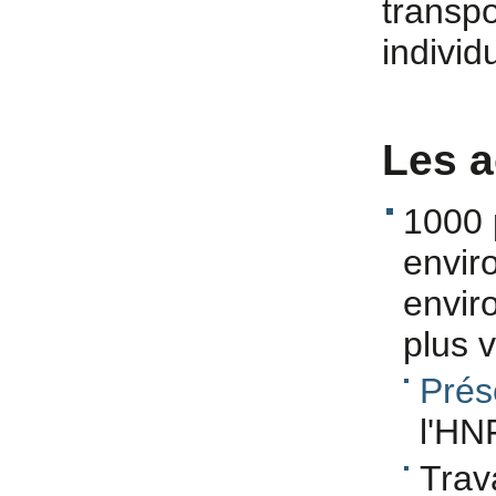
transpo
individu
Les a
1000 
envir
envir
plus 
Prés
l'HN
Trava