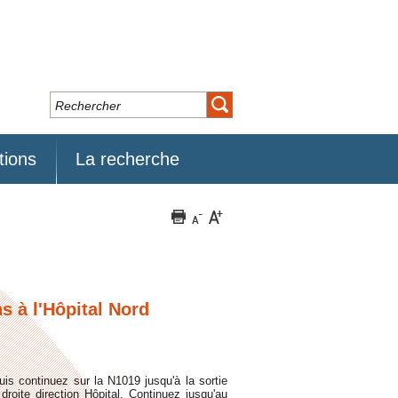
tions
La recherche
s à l'Hôpital Nord
uis continuez sur la N1019 jusqu'à la sortie
droite direction Hôpital. Continuez jusqu'au