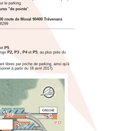
ur le parking.
ures "de pointe
".
00 route de Moval 90400 Trévenans
.
68299
et
P5
.
kings
P2, P3 , P4
et
P5
, au plus près du
nt libres par poche de parking, ainsi qu'à
onnel à partir du 18 avril 2017).