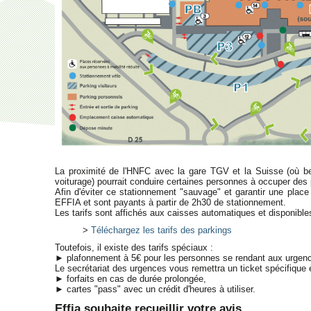
La proximité de l'HNFC avec la gare TGV et la Suisse (où be
voiturage) pourrait conduire certaines personnes à occuper des p
Afin d'éviter ce stationnement "sauvage" et garantir une plac
EFFIA et sont payants à partir de 2h30 de stationnement.
Les tarifs sont affichés aux caisses automatiques et disponibles à
>
Téléchargez les tarifs des parkings
Toutefois, il existe des tarifs spéciaux :
► plafonnement à 5€ pour les personnes se rendant aux urgen
Le secrétariat des urgences vous remettra un ticket spécifique e
► forfaits en cas de durée prolongée,
► cartes "pass" avec un crédit d'heures à utiliser.
Effia souhaite recueillir votre avis